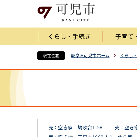
くらし・手続き
子育て
岐阜県可児市ホーム
くらし
現在位置
売：空き家 鳩吹台1-58
売：空き家