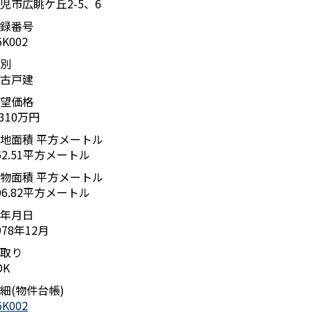
児市広眺ケ丘2-5、6
録番号
6K002
別
古戸建
望価格
,310万円
地面積 平方メートル
62.51平方メートル
物面積 平方メートル
06.82平方メートル
年月日
978年12月
取り
DK
細(物件台帳)
6K002