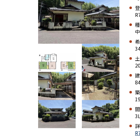
登
R
種
中
希
3
土
2
建
8
築
1
間
3
詳
R