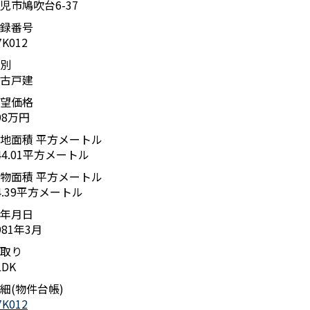
児市鳩吹台6-37
録番号
7K012
別
古戸建
望価格
98万円
地面積 平方メートル
44.01平方メートル
物面積 平方メートル
4.39平方メートル
年月日
981年3月
取り
LDK
細(物件台帳)
7K012