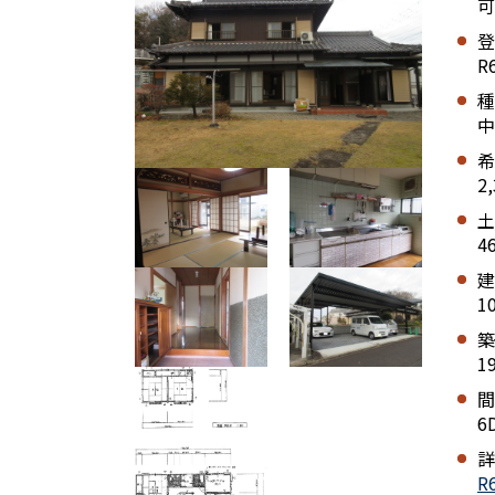
可
登
R
種
中
希
2
土
4
建
1
築
1
間
6
詳
R