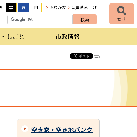
色
黒
青
白
ふりがな
音声読み上げ
者・しごと
市政情報
空き家・空き地バンク