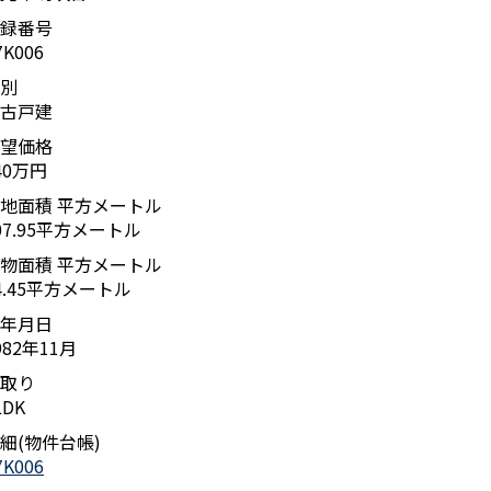
録番号
7K006
別
古戸建
望価格
40万円
地面積 平方メートル
07.95平方メートル
物面積 平方メートル
4.45平方メートル
年月日
982年11月
取り
LDK
細(物件台帳)
7K006