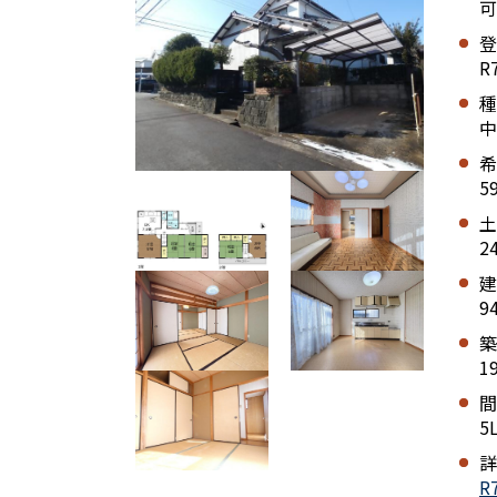
可
登
R
種
中
希
5
土
2
建
9
築
1
間
5
詳
R