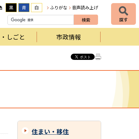
色
黒
青
白
ふりがな
音声読み上げ
者・しごと
市政情報
住まい・移住