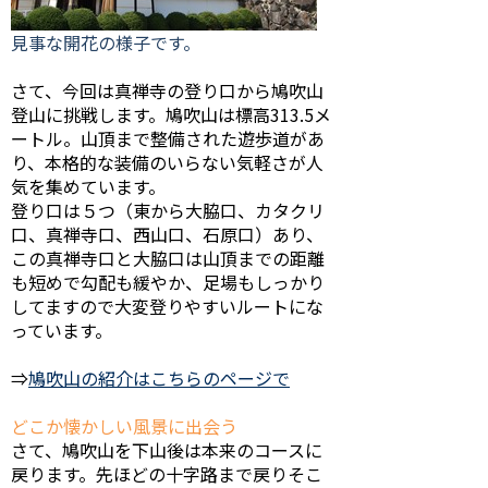
見事な開花の様子です。
さて、今回は真禅寺の登り口から鳩吹山
登山に挑戦します。鳩吹山は標高313.5メ
ートル。山頂まで整備された遊歩道があ
り、本格的な装備のいらない気軽さが人
気を集めています。
登り口は５つ（東から大脇口、カタクリ
口、真禅寺口、西山口、石原口）あり、
この真禅寺口と大脇口は山頂までの距離
も短めで勾配も緩やか、足場もしっかり
してますので大変登りやすいルートにな
っています。
⇒
鳩吹山の紹介はこちらのページで
どこか懐かしい風景に出会う
さて、鳩吹山を下山後は本来のコースに
戻ります。先ほどの十字路まで戻りそこ