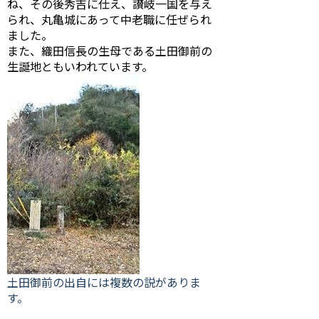
ね、その後秀吉に仕え、讃岐一国を与え
られ、丸亀城にあって中老職に任ぜられ
ました。
また、織田信長の生母である土田御前の
生誕地ともいわれています。
土田御前の出自には複数の説がありま
す。