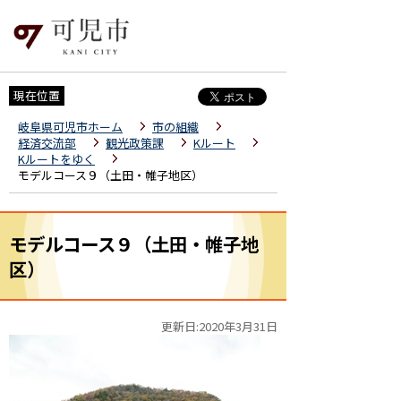
現在位置
岐阜県可児市ホーム
市の組織
経済交流部
観光政策課
Kルート
Kルートをゆく
モデルコース９（土田・帷子地区）
モデルコース９（土田・帷子地
区）
更新日:2020年3月31日