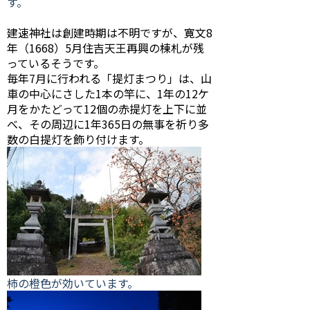
す。
建速神社は創建時期は不明ですが、寛文8
年（1668）5月住吉天王再興の棟札が残
っているそうです。
毎年7月に行われる「提灯まつり」は、山
車の中心にさした1本の竿に、1年の12ケ
月をかたどって12個の赤提灯を上下に並
べ、その周辺に1年365日の無事を祈り多
数の白提灯を飾り付けます。
柿の橙色が効いています。