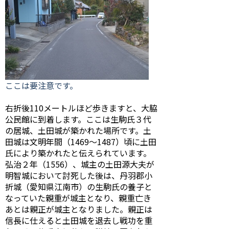
ここは要注意です。
右折後110メートルほど歩きますと、大脇
公民館に到着します。ここは生駒氏３代
の居城、土田城が築かれた場所です。土
田城は文明年間（1469～1487）頃に土田
氏により築かれたと伝えられています。
弘治２年（1556）、城主の土田源大夫が
明智城において討死した後は、丹羽郡小
折城（愛知県江南市）の生駒氏の養子と
なっていた親重が城主となり、親重亡き
あとは親正が城主となりました。親正は
信長に仕えると土田城を退去し戦功を重