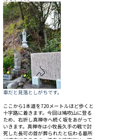
車だと見落としがちです。
ここから1本道を720メートルほど歩くと
十字路に着きます。今回は鳩吹山に登る
ため、右折し真禅寺へ続く坂をあがって
いきます。真禅寺は小牧長久手の戦で討
死した長可の首が葬られたと伝わる墓所