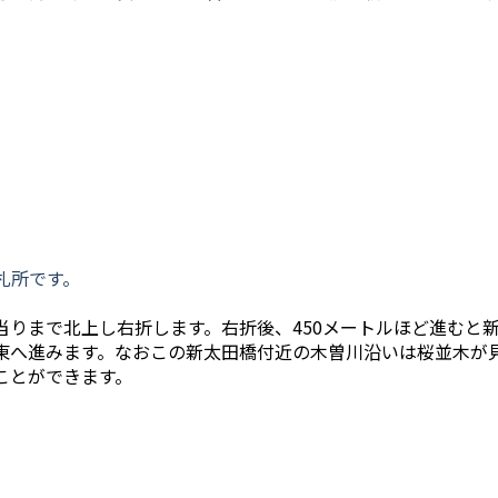
札所です。
当りまで北上し右折します。右折後、450メートルほど進むと
東へ進みます。なおこの新太田橋付近の木曽川沿いは桜並木が
ことができます。