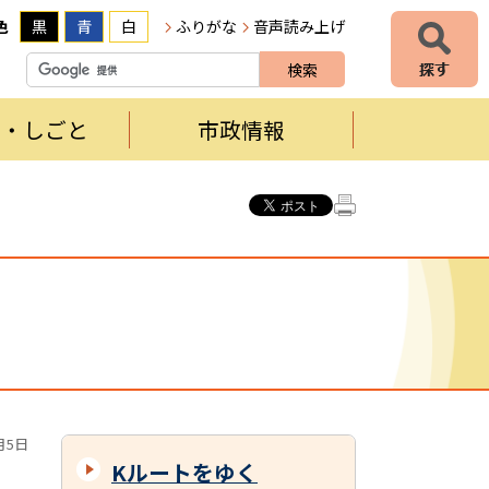
色
黒
青
白
ふりがな
音声読み上げ
者・しごと
市政情報
月5日
Kルートをゆく