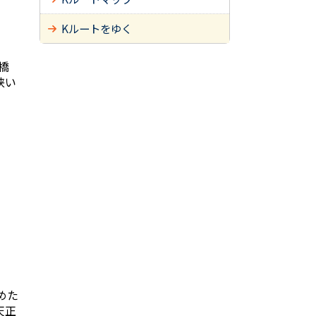
Kルートをゆく
橋
狭い
めた
天正