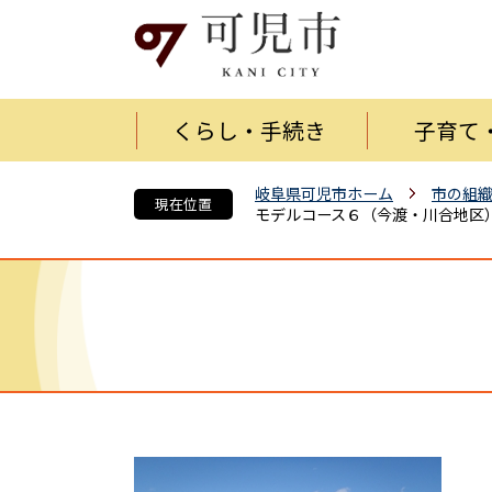
くらし・手続き
子育て
岐阜県可児市ホーム
市の組
現在位置
モデルコース６（今渡・川合地区