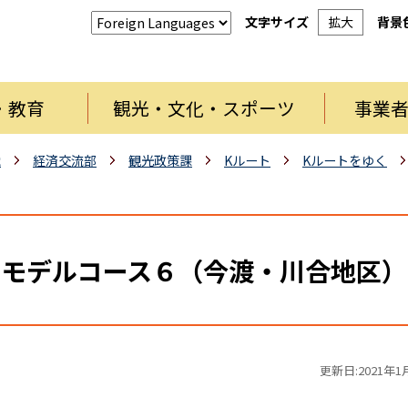
文字サイズ
拡大
背景
・教育
観光・文化・スポーツ
事業
織
経済交流部
観光政策課
Kルート
Kルートをゆく
）
モデルコース６（今渡・川合地区）
更新日:2021年1