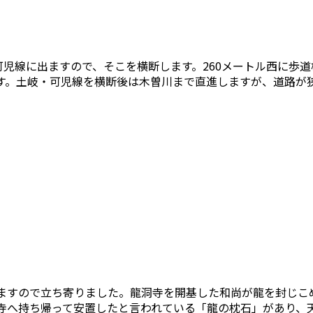
可児線に出ますので、そこを横断します。260メートル西に歩道
す。土岐・可児線を横断後は木曽川まで直進しますが、道路が
ますので立ち寄りました。龍洞寺を開基した和尚が龍を封じこ
寺へ持ち帰って安置したと言われている「龍の枕石」があり、