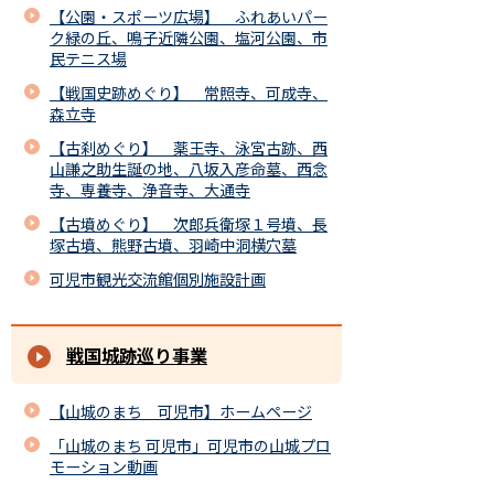
【公園・スポーツ広場】 ふれあいパー
ク緑の丘、鳴子近隣公園、塩河公園、市
民テニス場
【戦国史跡めぐり】 常照寺、可成寺、
森立寺
【古刹めぐり】 薬王寺、泳宮古跡、西
山謙之助生誕の地、八坂入彦命墓、西念
寺、専養寺、浄音寺、大通寺
【古墳めぐり】 次郎兵衛塚１号墳、長
塚古墳、熊野古墳、羽崎中洞横穴墓
可児市観光交流館個別施設計画
戦国城跡巡り事業
【山城のまち 可児市】ホームページ
「山城のまち 可児市」可児市の山城プロ
モーション動画