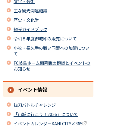
文化・芸術
主な観光関連施設
歴史・文化財
観光ガイドブック
令和８年度御城印の販売について
小牧・長久手の戦い同盟への加盟につい
て
FC岐阜ホーム開幕戦の観戦とイベントの
お知らせ
イベント情報
抜刀バトルチャレンジ
「山城に行こう！2026」について
イベントカレンダーKANI CITY×365