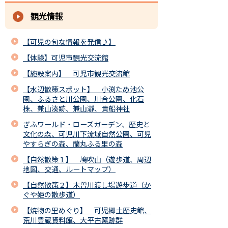
観光情報
【可児の旬な情報を発信♪】
【体験】可児市観光交流館
【施設案内】 可児市観光交流館
【水辺散策スポット】 小渕ため池公
園、ふるさと川公園、川合公園、化石
株、兼山湊跡、兼山瀞、貴船神社
ぎふワールド・ローズガーデン、歴史と
文化の森、可児川下流域自然公園、可児
やすらぎの森、蘭丸ふる里の森
【自然散策１】 鳩吹山（遊歩道、周辺
地図、交通、ルートマップ）
【自然散策２】木曽川渡し場遊歩道（か
ぐや姫の散歩道）
【焼物の里めぐり】 可児郷土歴史館、
荒川豊蔵資料館、大平古窯跡群