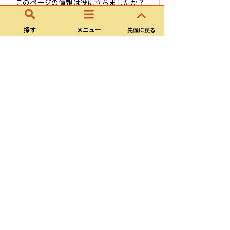
このページの情報は役に立ちましたか？
役に立
どちらともい
役にたたな
った
えない
かった
探す
メニュー
先頭に戻る
このページは見つけやすかったですか？
役にた
どちらともい
役にたたな
った
えない
かった
経済交流部
商工振興課
農林課
観光政策課
歴史資産課