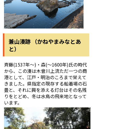
兼山湊跡 （かねやまみなとあ
と）
斉藤(1537年～)・森(～1600年)氏の時代
から、この湊は木曾川上流ただ一つの商
港として、江戸・明治のころまで栄えて
きました。県指定の現存する船着場の石
畳と、それに興を添える灯台はその名残
りをとどめ、冬は水鳥の飛来地となって
います。