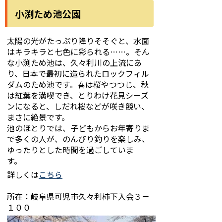
小渕ため池公園
太陽の光がたっぷり降りそそぐと、水面
はキラキラと七色に彩られる……。そん
な小渕ため池は、久々利川の上流にあ
り、日本で最初に造られたロックフィル
ダムのため池です。春は桜やつつじ、秋
は紅葉を満喫でき、とりわけ花見シーズ
ンになると、しだれ桜などが咲き競い、
まさに絶景です。
池のほとりでは、子どもからお年寄りま
で多くの人が、のんびり釣りを楽しみ、
ゆったりとした時間を過ごしていま
す。
詳しくは
こちら
所在：岐阜県可児市久々利柿下入会３－
１００