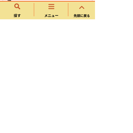
地
電話番号
探す
メニュー
先頭に戻る
0574-62-1111
お問い合わせフォーム
このページに関するアンケート
このページの情報は役に立ちましたか？
役に立
どちらともい
役にたたな
った
えない
かった
このページは見つけやすかったですか？
役にた
どちらともい
役にたたな
った
えない
かった