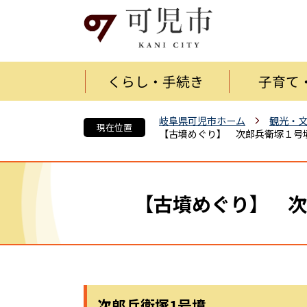
くらし・手続き
子育て
岐阜県可児市ホーム
観光・
現在位置
【古墳めぐり】 次郎兵衛塚１号
【古墳めぐり】 次
次郎兵衛塚1号墳