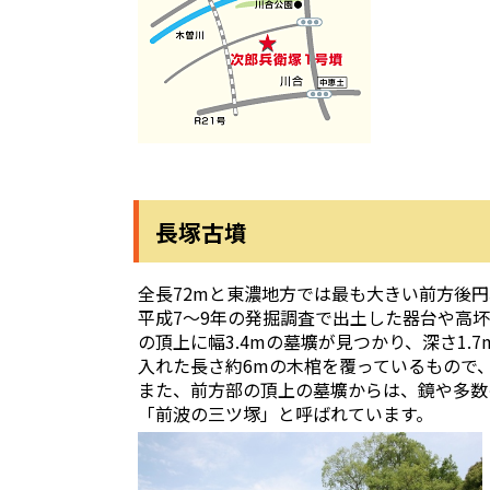
長塚古墳
全長72mと東濃地方では最も大きい前方後
平成7～9年の発掘調査で出土した器台や高
の頂上に幅3.4mの墓壙が見つかり、深さ1
入れた長さ約6mの木棺を覆っているもので
また、前方部の頂上の墓壙からは、鏡や多数
「前波の三ツ塚」と呼ばれています。