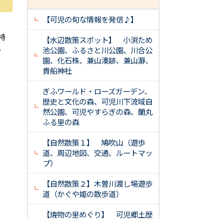
【可児の旬な情報を発信♪】
特
【水辺散策スポット】 小渕ため
。
池公園、ふるさと川公園、川合公
園、化石株、兼山湊跡、兼山瀞、
貴船神社
ぎふワールド・ローズガーデン、
歴史と文化の森、可児川下流域自
然公園、可児やすらぎの森、蘭丸
ふる里の森
【自然散策１】 鳩吹山（遊歩
道、周辺地図、交通、ルートマッ
プ）
【自然散策２】木曽川渡し場遊歩
道（かぐや姫の散歩道）
【焼物の里めぐり】 可児郷土歴