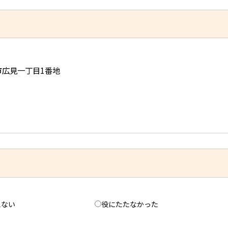
児市広見一丁目1番地
えない
役にたたなかった