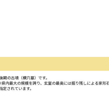
後期の古墳（横穴墓）です。
mを測り県内最大の規模を誇り、玄室の最奥には掘り残しによる家形
指定されています。