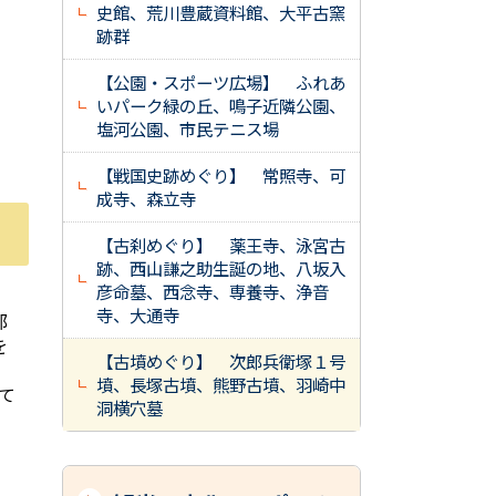
史館、荒川豊蔵資料館、大平古窯
跡群
【公園・スポーツ広場】 ふれあ
いパーク緑の丘、鳴子近隣公園、
塩河公園、市民テニス場
【戦国史跡めぐり】 常照寺、可
成寺、森立寺
【古刹めぐり】 薬王寺、泳宮古
跡、西山謙之助生誕の地、八坂入
彦命墓、西念寺、専養寺、浄音
寺、大通寺
部
を
【古墳めぐり】 次郎兵衛塚１号
墳、長塚古墳、熊野古墳、羽崎中
て
洞横穴墓