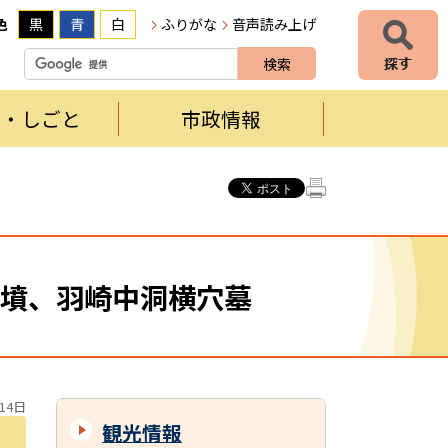
色
黒
青
白
ふりがな
音声読み上げ
者・しごと
市政情報
墳、羽崎中洞横穴墓
14日
観光情報