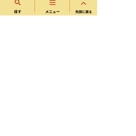
長期療養等により定期予防接種が受けら
れなかった方へ
探す
メニュー
先頭に戻る
骨髄移植手術その他の理由により定期予
防接種の効果が期待できない方へ
子どもの医療・健診・予防接
種
子どもの健康診査
子ども(妊婦)の予防接種
予防接種健康被害救済制度について
休日・夜間の急病
可児市新生児等聴覚検査（一部助成）の
お知らせ
１か月児健康診査