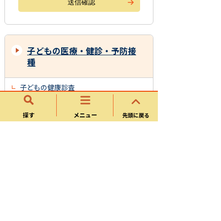
子どもの医療・健診・予防接
種
子どもの健康診査
子ども(妊婦)の予防接種
探す
メニュー
先頭に戻る
予防接種健康被害救済制度について
休日・夜間の急病
可児市新生児等聴覚検査（一部助成）の
お知らせ
１か月児健康診査
スマイルママ訪問（こんにちは赤ちゃ