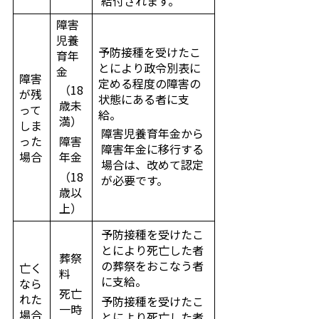
給付されます。
障害
児養
予防接種を受けたこ
育年
とにより政令別表に
金
障害
定める程度の障害の
（18
が残
状態にある者に支
歳未
って
給。
満）
しま
障害児養育年金から
った
障害
障害年金に移行する
場合
年金
場合は、改めて認定
（18
が必要です。
歳以
上）
予防接種を受けたこ
とにより死亡した者
葬祭
の葬祭をおこなう者
亡く
料
に支給。
なら
死亡
れた
予防接種を受けたこ
一時
場合
とにより死亡した者