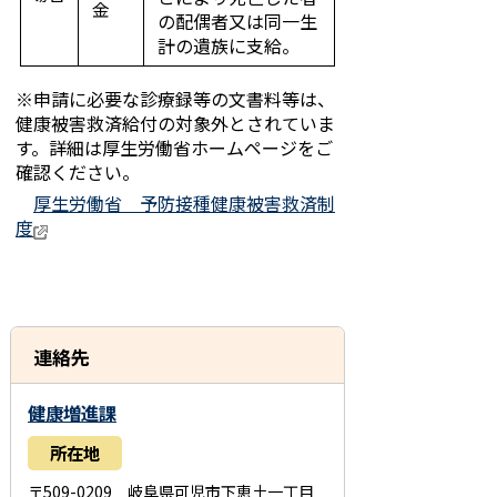
金
の配偶者又は同一生
計の遺族に支給。
※申請に必要な診療録等の文書料等は、
健康被害救済給付の対象外とされていま
す。詳細は厚生労働省ホームページをご
確認ください。
厚生労働省 予防接種健康被害救済制
度
連絡先
健康増進課
所在地
〒509-0209 岐阜県可児市下恵土一丁目