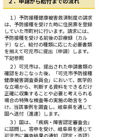
２．申請から給付までの流れ
１）予防接種健康被害救済制度の請求
は、予防接種を受けた時に住民票を登録
していた市町村に行います。請求には、
予防接種を受ける前後の診療録（カル
テ）など、給付の種類に応じた必要書類
を揃えて可児市に提出（申請）します。
下記参照
２）可児市は、提出された申請書類の
確認をおこなった後、「可児市予防接種
健康被害調査委員会」において、医学的
な立場から、判断する資料をできるだけ
正確に収集することや必要と考えられる
場合の特殊な検査等の実施の助言をう
け、当該事例を調査し、岐阜県を通して
国へ送付（進達）します。
３）国は、「疾病・障害認定審査会」
に諮問し、答申を受け、岐阜県を通じて
可児市に審査結果の通知（認定・否認）