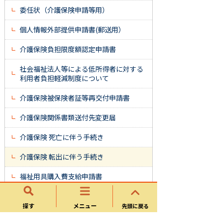
委任状（介護保険申請等用）
個人情報外部提供申請書(郵送用）
介護保険負担限度額認定申請書
社会福祉法人等による低所得者に対する
利用者負担軽減制度について
介護保険被保険者証等再交付申請書
介護保険関係書類送付先変更届
介護保険 死亡に伴う手続き
介護保険 転出に伴う手続き
福祉用具購入費支給申請書
軽度者（要支援１、２または要介護１の
人）の福祉用具貸与
探す
メニュー
先頭に戻る