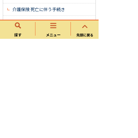
介護保険 死亡に伴う手続き
介護保険 転出に伴う手続き
福祉用具購入費支給申請書
探す
メニュー
先頭に戻る
軽度者（要支援１、２または要介護１の
人）の福祉用具貸与
福祉用具における同一品目の複数貸与・
購入の届出
住宅改修費支給及び事前審査申請書
住宅改修費及び福祉用具購入費受領委任
払い取扱事業所の登録
介護給付費過誤申立書
居宅（介護予防）サービス計画作成依頼
届出書