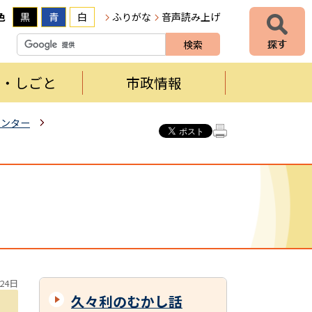
色
黒
青
白
ふりがな
音声読み上げ
者・しごと
市政情報
センター
24日
久々利のむかし話