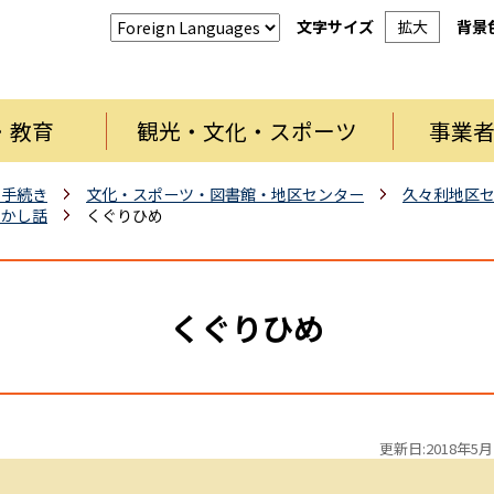
文字サイズ
拡大
背景
・教育
観光・文化・スポーツ
事業
・手続き
文化・スポーツ・図書館・地区センター
久々利地区
むかし話
くぐりひめ
くぐりひめ
更新日:2018年5月