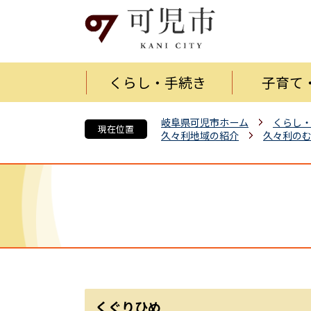
くらし・手続き
子育て
岐阜県可児市ホーム
くらし
現在位置
久々利地域の紹介
久々利の
くぐりひめ