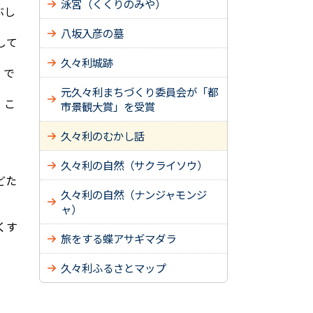
泳宮（くくりのみや）
ぶし
八坂入彦の墓
して
久々利城跡
、で
元久々利まちづくり委員会が「都
、こ
市景観大賞」を受賞
久々利のむかし話
久々利の自然（サクライソウ）
どた
久々利の自然（ナンジャモンジ
ャ）
くす
旅をする蝶アサギマダラ
久々利ふるさとマップ