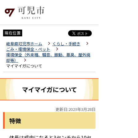
現在位置
岐阜県可児市ホーム
くらし・手続き
ごみ・環境保全・ペット
環境保全（外来種、騒音、振動、悪臭、屋外焼
却等）
マイマイガについて
マイマイガについて
更新日:2023年3月28日
特徴
体長は成虫になると3センチから10セ