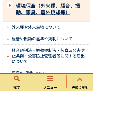
環境保全（外来種、騒音、振
動、悪臭、屋外焼却等）
外来種や外来生物について
騒音や振動の基準や規制について
騒音規制法・振動規制法・岐阜県公害防
止条例・公害防止管理者等に関する届出
について
悪臭の規制について
屋外焼却は禁止です
探す
メニュー
先頭に戻る
微小粒子状物質（PM2.5）について
有機フッ素化合物（PFOS及びPFOA）と
は？
光化学スモッグにご注意を