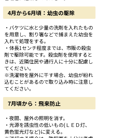
4月から6月頃：幼虫の駆除
・バケツに水と少量の洗剤を入れたもの
を用意し、割り箸などで捕まえた幼虫を
入れて処理をする。
・体長1センチ程度までは、市販の殺虫
剤で駆除可能です。殺虫剤を使用すると
きは、近隣住民や通行人に十分に配慮し
てください。
※洗濯物を屋外に干す場合、幼虫が紛れ
込むことがあるので取り込み時に注意し
てください。
7月頃から：飛来防止
・夜間、屋外の照明を消す。
・光源を誘虫性の低いもの(ＬＥＤ灯、
黄色蛍光灯など)に変える。