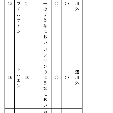
15
ブ
1
ー
〇
〇
用
チ
の
外
ル
よ
ケ
う
ト
な
ン
に
お
い
ガ
ソ
リ
ン
ト
の
適
ル
16
10
よ
〇
〇
用
エ
う
外
ン
な
に
お
い
都