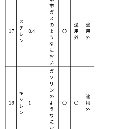
市
ガ
ス
ス
の
適
適
チ
17
0.4
よ
〇
用
用
レ
う
外
外
ン
な
に
お
い
ガ
ソ
リ
ン
キ
の
適
シ
18
1
よ
〇
〇
用
レ
う
外
ン
な
に
お