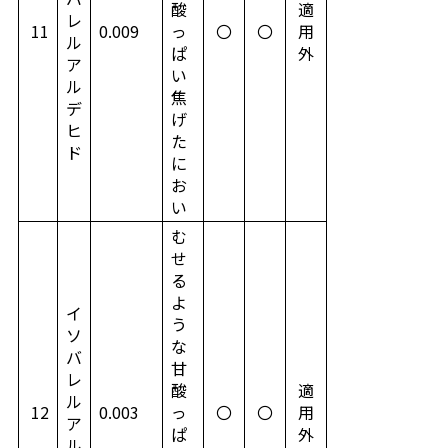
酸
適
レ
11
0.009
っ
〇
〇
用
ル
ぱ
外
ア
い
ル
焦
デ
げ
ヒ
た
ド
に
お
い
む
せ
る
よ
イ
う
ソ
な
バ
甘
レ
酸
適
ル
12
0.003
っ
〇
〇
用
ア
ぱ
外
ル