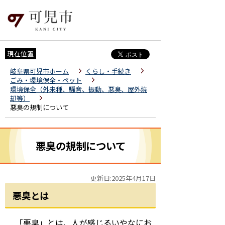
現在位置
岐阜県可児市ホーム
くらし・手続き
ごみ・環境保全・ペット
環境保全（外来種、騒音、振動、悪臭、屋外焼
却等）
悪臭の規制について
悪臭の規制について
更新日:2025年4月17日
悪臭とは
「悪臭」とは、人が感じるいやなにお