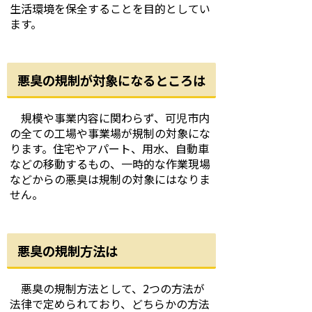
生活環境を保全することを目的としてい
ます。
悪臭の規制が対象になるところは
規模や事業内容に関わらず、可児市内
の全ての工場や事業場が規制の対象にな
ります。住宅やアパート、用水、自動車
などの移動するもの、一時的な作業現場
などからの悪臭は規制の対象にはなりま
せん。
悪臭の規制方法は
悪臭の規制方法として、2つの方法が
法律で定められており、どちらかの方法