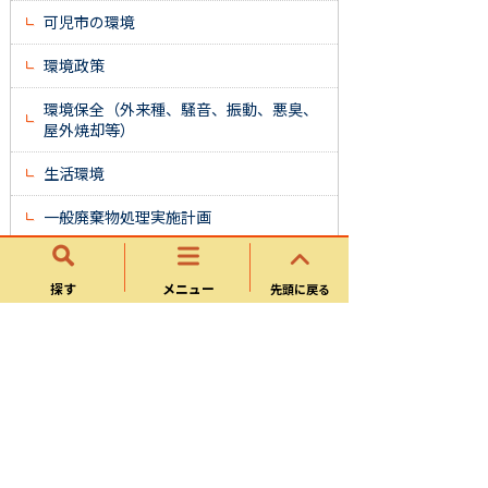
可児市の環境
環境政策
環境保全（外来種、騒音、振動、悪臭、
屋外焼却等）
生活環境
一般廃棄物処理実施計画
可児市分別収集計画
探す
メニュー
先頭に戻る
可児市一般廃棄物処理基本計画
大王製紙（株）公害防止改善実施報告及
び公害防止改善計画について
可児市エコドーム個別施設計画
可児市のごみ処理状況