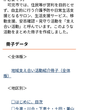
可児市では、住民等が営利を目的とせ
ず、自主的に行う介護予防や日常生活支
援となるサロン、生活支援サービス、移
動支援、安否確認・見守り活動を「支え
合い活動」と呼んでいます。このような
活動をまとめた冊子を作成しました。
冊子データ
＜全体版＞
地域支え合い活動紹介冊子（全体
版）
＜地区別＞
□はじめに、目次
□今渡・川合・下恵土・土田・兼山