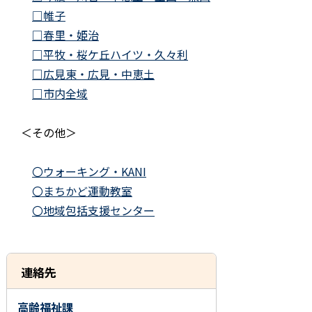
□帷子
□春里・姫治
□平牧・桜ケ丘ハイツ・久々利
□広見東・広見・中恵土
□市内全域
＜その他＞
〇ウォーキング・KANI
〇まちかど運動教室
〇地域包括支援センター
連絡先
高齢福祉課