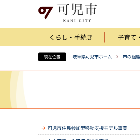
くらし・手続き
子育て
岐阜県可児市ホーム
市の組
現在位置
可児市住民参加型移動支援モデル事業