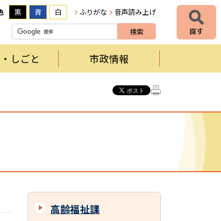
色
黒
青
白
ふりがな
音声読み上げ
者・しごと
市政情報
高齢福祉課