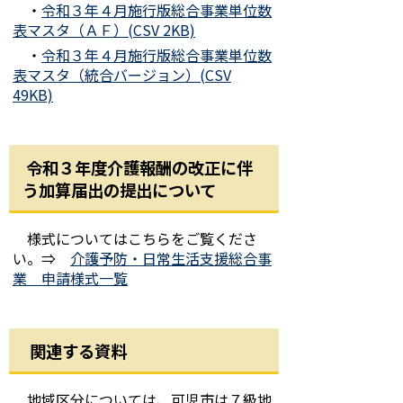
・
令和３年４月施行版総合事業単位数
表マスタ（ＡＦ）(CSV 2KB)
・
令和３年４月施行版総合事業単位数
表マスタ（統合バージョン）(CSV
49KB)
令和３年度介護報酬の改正に伴
う加算届出の提出について
様式についてはこちらをご覧くださ
い。⇒
介護予防・日常生活支援総合事
業 申請様式一覧
関連する資料
地域区分については、可児市は７級地