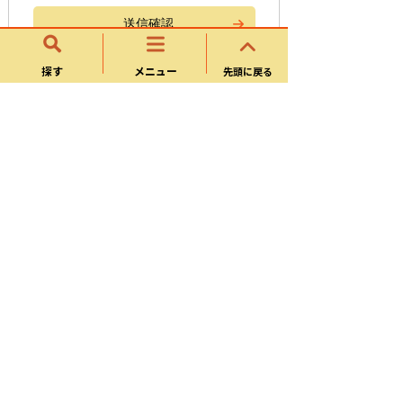
探す
メニュー
先頭に戻る
市政企画部
秘書政策課
財政課
人事課
広報情報課
市の組織
各課業務内容