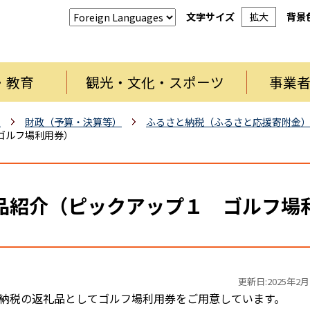
文字サイズ
拡大
背景
・教育
観光・文化・スポーツ
事業
報
財政（予算・決算等）
ふるさと納税（ふるさと応援寄附金
ゴルフ場利用券）
品紹介（ピックアップ１ ゴルフ場
更新日:2025年2月
納税の返礼品としてゴルフ場利用券をご用意しています。