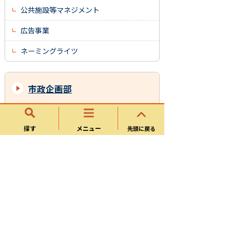
公共施設等マネジメント
広告事業
ネーミングライツ
市政企画部
秘書政策課
探す
メニュー
先頭に戻る
財政課
人事課
広報情報課
サイトマップ
可児市ホームページについて