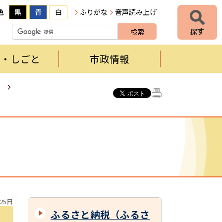
色
黒
青
白
ふりがな
音声読み上げ
者・しごと
市政情報
）
25日
ふるさと納税（ふるさ