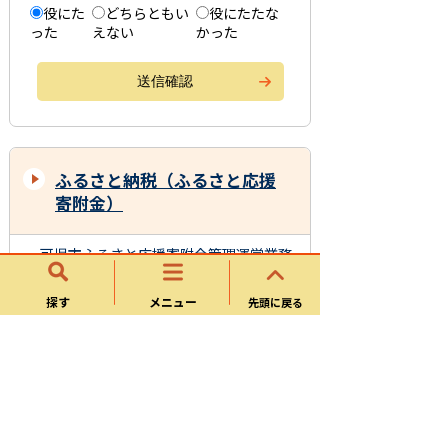
役にた
どちらともい
役にたたな
った
えない
かった
ふるさと納税（ふるさと応援
寄附金）
可児市ふるさと応援寄附金管理運営業務
委託（公募型プロポーザル）
探す
メニュー
先頭に戻る
【ふるさと納税】ふるさとe-チケットに
ついて
ふるさと納税（ふるさと応援寄附金）の
ご案内
お礼の品紹介（ピックアップ１ ゴルフ