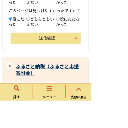
った
えない
かった
このページは見つけやすかったですか？
役にた
どちらともい
役にたたな
った
えない
かった
ふるさと納税（ふるさと応援
寄附金）
可児市ふるさと応援寄附金管理運営業務
委託（公募型プロポーザル）
探す
メニュー
先頭に戻る
【ふるさと納税】ふるさとe-チケットに
ついて
ふるさと納税（ふるさと応援寄附金）の
ご案内