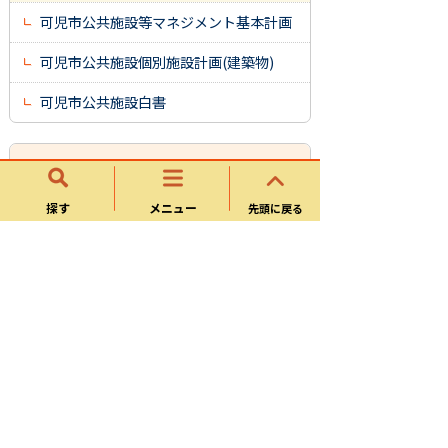
可児市公共施設等マネジメント基本計画
可児市公共施設個別施設計画(建築物)
可児市公共施設白書
行政改革・評価
探す
メニュー
先頭に戻る
公共施設等マネジメント
指定管理者制度導入施設一覧（モニタリ
ング・評価）
サイトマップ
可児市ホームページについて
ウェブアクセシビリティ方針
個人情報の取り扱い