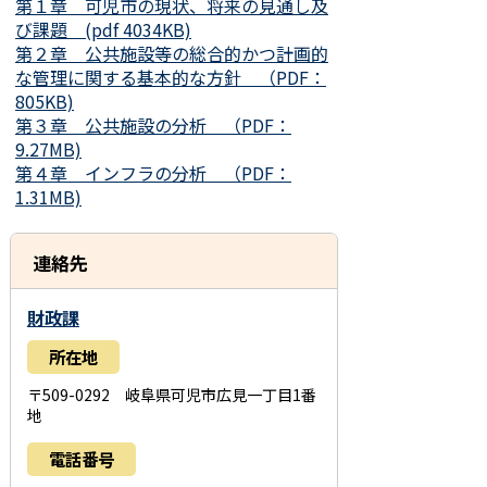
第１章 可児市の現状、将来の見通し及
び課題 (pdf 4034KB)
第２章 公共施設等の総合的かつ計画的
な管理に関する基本的な方針 （PDF：
805KB)
第３章 公共施設の分析 （PDF：
9.27MB)
第４章 インフラの分析 （PDF：
1.31MB)
連絡先
財政課
所在地
〒509-0292 岐阜県可児市広見一丁目1番
地
電話番号