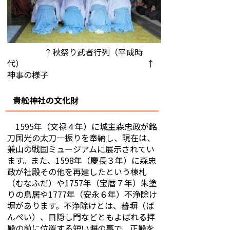
↑秋祭り武者行列（平成時
代） ↑
神事の様子
貴舩神社の文化財
1595年（文禄４年）に城主森忠政が銘
刀国光の太刀一振りを奉納し、現在は、
兼山の戦国ミュージアムに展示されてい
ます。また、1598年（慶長３年）に森忠
政が社殿その他を再建したという棟札
（むなふだ）や
1757
年（宝暦７
年）朱塗
りの鳥居や
1777
年（安永６
年）不浄除け
塀があります。不浄除けとは、蕃塀（ば
んぺい）、目隠し門などともよばれる拝
殿の前に位置する短い塀の事で、正殿を