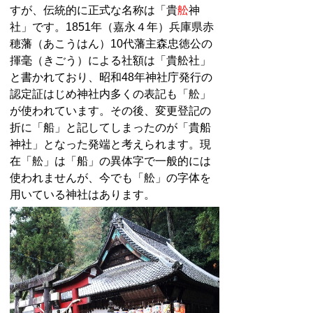
すが、伝統的に正式な名称は「貴
舩
神
社」です。1851年（嘉永４年）兵庫県赤
穂藩（あこうはん）10代藩主森忠徳公の
揮毫（きごう）による社額は「貴舩社」
と書かれており、昭和48年神社庁発行の
認定証はじめ神社内多くの表記も「舩」
が使われています。その後、変更登記の
折に「船」と記してしまったのが「貴船
神社」となった発端と考えられます。現
在「舩」は「船」の異体字で一般的には
使われませんが、今でも「舩」の字体を
用いている神社はあります。