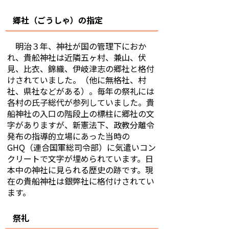
郷社（ごうしゃ）の指定
明治３年、神社が国の管理下におか
れ、貴舩神社は近隣五ヶ村、兼山、伏
見、比衣、錦織、伊岐津志の郷社と格付
けされていました。（他に無格社、村
社、県社などがある）。毎年の祭礼には
各村の氏子総代が参列していました。貴
船神社の入口の階段上の標柱に郷社の文
字がありますが、新憲法下、政教分離令
発布の指導的立場にあった当時の
GHQ（連合国軍総司令部）に気遣いコン
クリートで文字が埋められています。日
本中の神社に見られる歴史の跡です。現
在の貴船神社は銀弊社に格付けされてい
ます。
祭礼