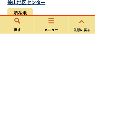
兼山地区センター
所在地
〒505-0130 岐阜県可児市兼山701-1
探す
メニュー
先頭に戻る
電話番号
0574-59-2116
お問い合わせフォーム
このページに関するアンケート
このページの情報は役に立ちましたか？
役に立
どちらともい
役にたたな
った
えない
かった
このページは見つけやすかったですか？
役にた
どちらともい
役にたたな
った
えない
かった