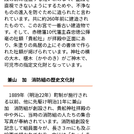
直視できないようにするためや、不浄な
ものの進入を防ぐために造られたと言わ
れています。共に約
260
年前に建造され
たもので、このお宮で一番古い建造物で
す。そして、赤穂藩
10
代藩主森忠徳公揮
毫の社額「貴舩社」が拝殿中正面にあ
り、朱塗りの鳥居の上にその書体で作ら
れた社額が掲げられています。神社の横
の大木、榧木（かやのき）がご神木で、
可児市の指定文化財となっています。
兼山 加 消防組の歴史文化財
1889年（明治22年）町制が施行され
る以前、他に先駆け明治11年に兼山
加 消防組が創設され、貴舩神社拝殿の
中や外に、当時の消防組の人たちの集合
写真が奉納されています。消防組創設を
記念して組員面々が、長さ３ｍにも及ぶ