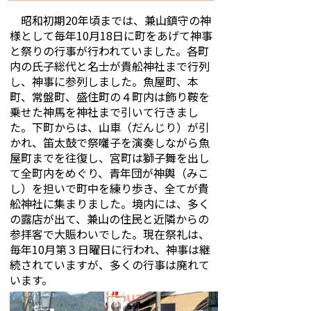
昭和初期20年頃までは、兼山鎮守の神
様として毎年10月18日に町をあげて神事
と祭りの行事が行われていました。各町
内の氏子総代と名士が貴舩神社まで行列
し、神事に参列しました。魚屋町、本
町、常盤町、盛住町の４町内は飾り鞍を
乗せた神馬を神社まで引いて行きまし
た。下町からは、山車（だんじり）が引
かれ、笛太鼓で祭囃子を演奏しながら魚
屋町までを往復し、宮町は獅子舞を出し
て全町内をめぐり、青年団が神輿（みこ
し）を担いで町中を練り歩き、全てが貴
舩神社に集まりました。境内には、多く
の露店が出て、兼山の住民と近隣からの
参拝客で大賑わいでした。現在祭礼は、
毎年10月第３日曜日に行われ、神事は継
続されていますが、多くの行事は廃れて
います。