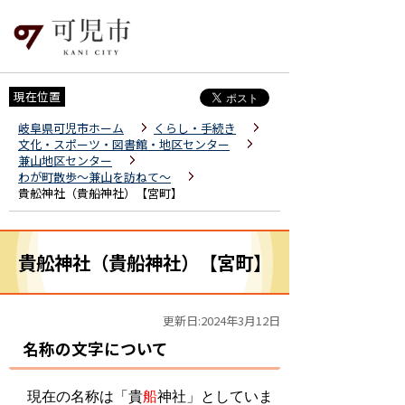
現在位置
岐阜県可児市ホーム
くらし・手続き
文化・スポーツ・図書館・地区センター
兼山地区センター
わが町散歩～兼山を訪ねて～
貴舩神社（貴船神社）【宮町】
貴舩神社（貴船神社）【宮町】
更新日:2024年3月12日
名称の文字について
現在の名称は「貴
船
神社」としていま