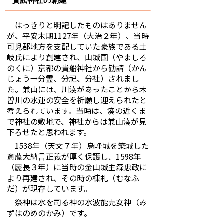
貴舩神社の創建
はっきりと明記したものはありません
が、平安末期1127年（大治２年）、当時
可児郡地方を支配していた豪族である土
岐氏により創建され、山城国（やましろ
のくに）京都の貴船神社から勧請（かん
じょう→分霊、分祀、分社）されまし
た。兼山には、川湊があったことから木
曽川の水運の安全を祈願し迎えられたと
考えられています。当時は、湊の近くま
で神社の敷地で、神社からは兼山湊が見
下ろせたと思われます。
1538年（天文７年）烏峰城を築城した
斎藤大納言正義が厚く保護し、1598年
（慶長３年）に当時の金山城主森忠政に
より再建され、その時の棟札（むなふ
だ）が現存しています。
祭神は水を司る神の水波能売女神（み
ずはのめのかみ）です。