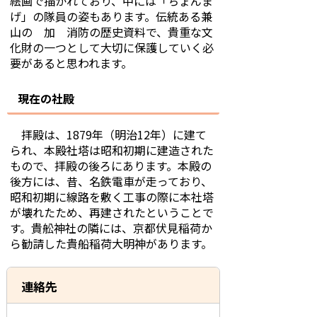
絵画で描かれており、中には「ちょんま
げ」の隊員の姿もあります。伝統ある兼
山の 加 消防の歴史資料で、貴重な文
化財の一つとして大切に保護していく必
要があると思われます。
現在の社殿
拝殿は、1879年（明治12年）に建て
られ、本殿社塔は昭和初期に建造された
もので、拝殿の後ろにあります。本殿の
後方には、昔、名鉄電車が走っており、
昭和初期に線路を敷く工事の際に本社塔
が壊れたため、再建されたということで
す。貴舩神社の隣には、京都伏見稲荷か
ら勧請した貴船稲荷大明神があります。
連絡先