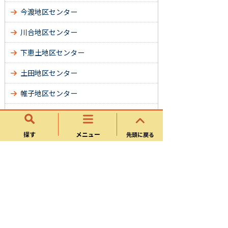
今渡地区センター
川合地区センター
下恵土地区センター
土田地区センター
帷子地区センター
春里地区センター
姫治地区センター
探す
メニュー
先頭に戻る
平牧地区センター
桜ケ丘地区センター
久々利地区センター
広見東地区センター