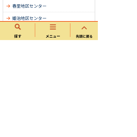
春里地区センター
姫治地区センター
平牧地区センター
探す
メニュー
先頭に戻る
桜ケ丘地区センター
久々利地区センター
広見東地区センター
中恵土地区センター
広見地区センター
兼山地区センター
サイトマップ
可児市ホームページについて