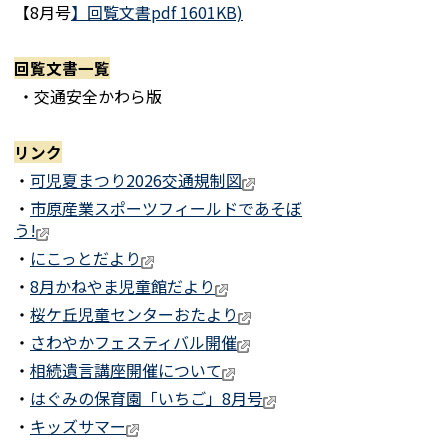
【8月号
】回覧文書pdf 1601KB)
回覧文書一覧
・交通安全かわら版
リンク
・
可児夏まつり2026交通規制図
・
市原産業スポーツフィールドであそぼ
う!
・
にこっとだより
・
8月かねやま児童館だより
・
桜ケ丘児童センターおたより
・
さわやかフェスティバル開催
・
相続遺言講座開催について
・
はぐみの保育園「いちご」8月号
・
キッズサマー