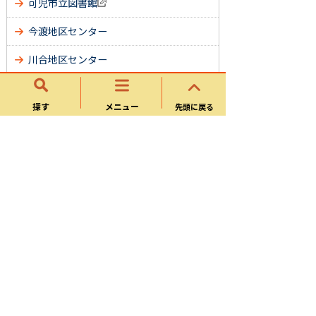
可児市立図書館
今渡地区センター
川合地区センター
下恵土地区センター
探す
メニュー
先頭に戻る
土田地区センター
帷子地区センター
春里地区センター
姫治地区センター
平牧地区センター
桜ケ丘地区センター
久々利地区センター
広見東地区センター