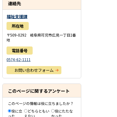
連絡先
福祉支援課
所在地
〒509-0292 岐阜県可児市広見一丁目1番
地
電話番号
0574-62-1111
お問い合わせフォーム
このページに関するアンケート
このページの情報は役に立ちましたか？
役に立
どちらともい
役にたたな
った
えない
かった