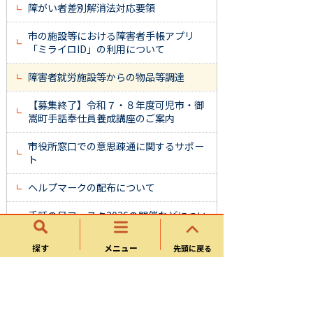
障がい者差別解消法対応要領
市の施設等における障害者手帳アプリ
「ミライロID」の利用について
障害者就労施設等からの物品等調達
【募集終了】令和７・８年度可児市・御
嵩町手話奉仕員養成講座のご案内
市役所窓口での意思疎通に関するサポー
ト
ヘルプマークの配布について
手話の日フェスタ2026の開催などについ
て
探す
メニュー
先頭に戻る
可児市高等学校就学準備等支援金の支給
について
物価高対応子育て応援手当について