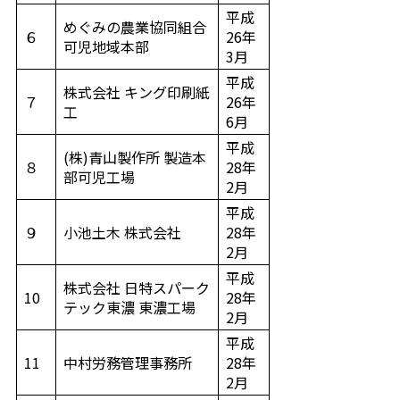
平成
めぐみの農業協同組合
６
26年
可児地域本部
3月
平成
株式会社 キング印刷紙
７
26年
工
6月
平成
(株)青山製作所 製造本
８
28年
部可児工場
2月
平成
９
小池土木 株式会社
28年
2月
平成
株式会社 日特スパーク
10
28年
テック東濃 東濃工場
2月
平成
11
中村労務管理事務所
28年
2月