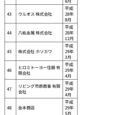
8月
平成
43
ウルオス 株式会社
28年
8月
平成
44
八紘金属 株式会社
28年
12月
平成
45
株式会社 ホソカワ
29年
3月
平成
ヒロミトーヨー住器 有
46
29年
限会社
4月
平成
リビング市原商事 有限
47
29年
会社
4月
平成
48
金本商店
29年
5月