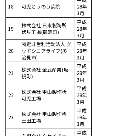
18
可児とうのう病院
28年
3月
平成
株式会社 日東製陶所
19
28年
伏見工場(御嵩町)
3月
特定非営利活動法人 グ
平成
20
ッドシニアライフ(多
28年
治見市)
3月
平成
株式会社 金武産業(坂
21
28年
祝町)
3月
平成
株式会社 甲山製作所
22
28年
可児工場
3月
平成
株式会社 甲山製作所
23
28年
土田工場
3月
平成