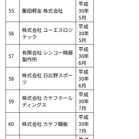
平成
55
飯田軽金 株式会社
30年
5月
平成
株式会社 ユーエスロジ
56
30年
テック
5月
平成
有限会社 シンコー精器
57
30年
製作所
6月
平成
株式会社 日比野スポー
58
30年
ツ
6月
平成
株式会社 カケフホール
59
30年
ディングス
7月
平成
60
株式会社 カケフ鋼板
30年
7月