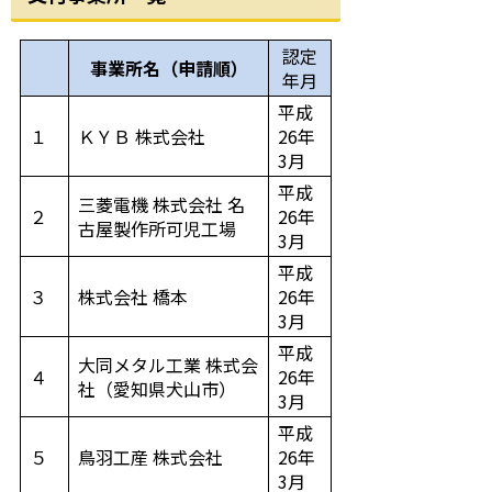
認定
事業所名（申請順）
年月
平成
１
ＫＹＢ 株式会社
26年
3月
平成
三菱電機 株式会社 名
２
26年
古屋製作所可児工場
3月
平成
３
株式会社 橋本
26年
3月
平成
大同メタル工業 株式会
４
26年
社（愛知県犬山市）
3月
平成
５
鳥羽工産 株式会社
26年
3月