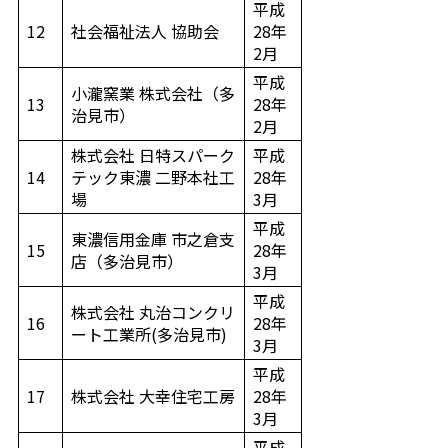
平成
12
社会福祉法人 協助会
28年
2月
平成
小瀧窯業 株式会社（多
13
28年
治見市）
2月
株式会社 日特スパーク
平成
14
テック東濃 二野本社工
28年
場
3月
平成
東濃信用金庫 市之倉支
15
28年
店（多治見市）
3月
平成
株式会社 丸治コンクリ
16
28年
ート工業所(多治見市)
3月
平成
17
株式会社 大幸住宅工房
28年
3月
平成