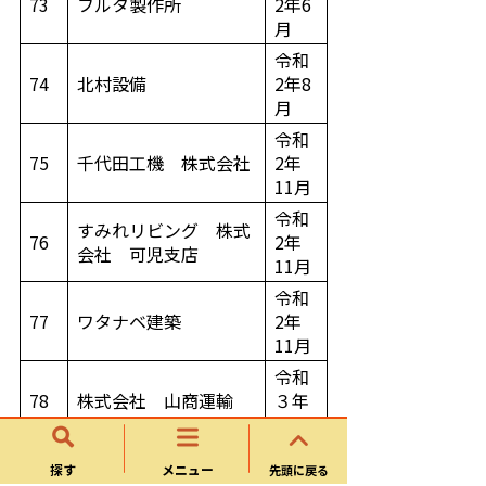
73
フルタ製作所
2年6
月
令和
74
北村設備
2年8
月
令和
75
千代田工機 株式会社
2年
11月
令和
すみれリビング 株式
76
2年
会社 可児支店
11月
令和
77
ワタナベ建築
2年
11月
令和
78
株式会社 山商運輸
３年
４月
令和
探す
メニュー
先頭に戻る
79
NORTHERN
３年