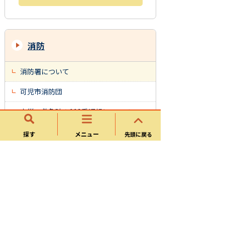
消防
消防署について
可児市消防団
火災・救急時の119番通報について
可児市地区別防火水利マップ
探す
メニュー
先頭に戻る
可児市消防団消防車庫個別施設計画
林野火災注意報、林野火災警報について
防災・消防