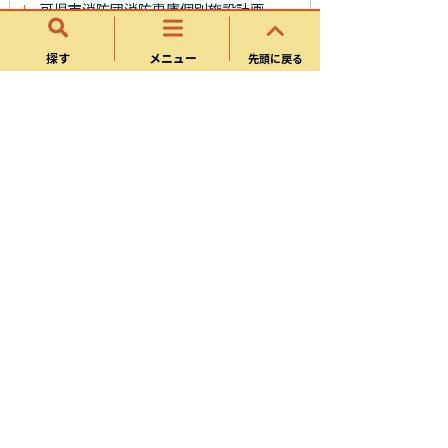
可児市消防団消防車庫個別施設計画
林野火災注意報、林野火災警報について
探す
メニュー
先頭に戻る
防災・消防
防災
消防
災害・防災情報
サイトマップ
可児市ホームページについて
ウェブアクセシビリティ方針
個人情報の取り扱い