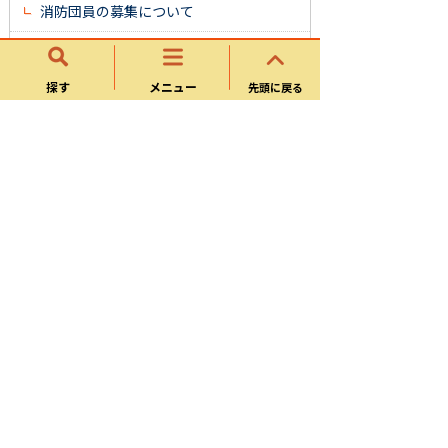
消防団員の募集について
消防団員の熱中症対策について
探す
メニュー
先頭に戻る
消防団地域貢献表彰式
可児市消防団活動及び安全管理マニュア
ルについて
消防
消防署について
可児市消防団
火災・救急時の119番通報について
可児市地区別防火水利マップ
可児市消防団消防車庫個別施設計画