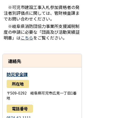
※可児市建設工事入札参加資格者の発
注者別評価点に関しては、管財検査課ま
でお問い合わせください。
※岐阜県消防団協力事業所支援減税制
度の申請に必要な「団員及び活動実績証
明書」は
こちら
をご覧ください。
連絡先
防災安全課
所在地
〒509-0292 岐阜県可児市広見一丁目1番
地
電話番号
0574-62-1111