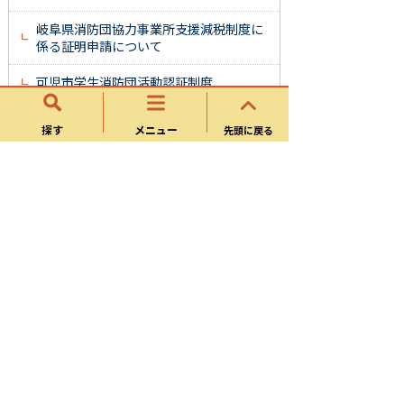
岐阜県消防団協力事業所支援減税制度に
係る証明申請について
可児市学生消防団活動認証制度
可児市消防団在団証明について
探す
メニュー
先頭に戻る
可児市消防団員準中型自動車運転免許取
得費等補助金交付制度
消防団の出動要請について
消防団員の募集について
消防団員の熱中症対策について
消防団地域貢献表彰式
可児市消防団活動及び安全管理マニュア
ルについて