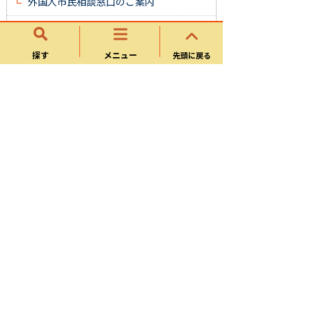
外国人市民相談窓口のご案内
第４期可児市多文化共生推進計画
探す
メニュー
先頭に戻る
可児市多文化共生推進会議
外国籍市民意識調査2022の結果報告につ
いて
多文化共生センターフレビア
可児市多文化共生センター個別施設計画
可児市外国籍市民会議
外国籍市民懇話会
特定技能所属機関による協力確認書の提
出等について
可児市とセブン銀行は多文化共生の推進
に関する協定書を締結しました