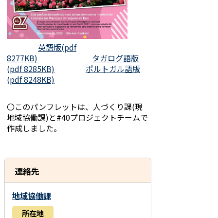
英語版(pdf
8277KB)
タガログ語版
(pdf 8285KB)
ポルトガル語版
(pdf 8248KB)
〇このパンフレットは、人づくり課(現
地域協働課)と#40プロジェクトチームで
作成しました。
連絡先
地域協働課
所在地