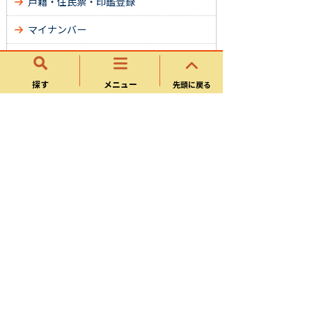
戸籍・住民票・印鑑登録
マイナンバー
保険・年金
探す
メニュー
介護・福祉
先頭に戻る
健康・医療
税金(個人)
ごみ・環境保全・ペット
交通・駐輪場・公園
防災・消防
土木・建築・都市計画
水道・下水道
文化・スポーツ・図書館・地区センター