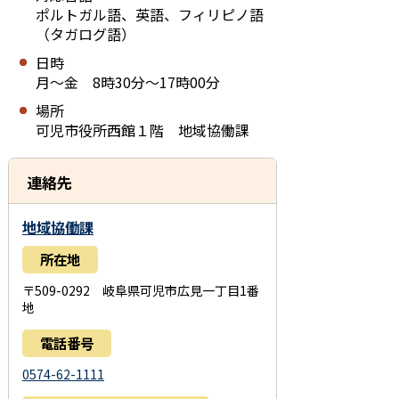
ポルトガル語、英語、フィリピノ語
（タガログ語）
日時
月～金 8時30分～17時00分
場所
可児市役所西館１階 地域協働課
連絡先
地域協働課
所在地
〒509-0292 岐阜県可児市広見一丁目1番
地
電話番号
0574-62-1111