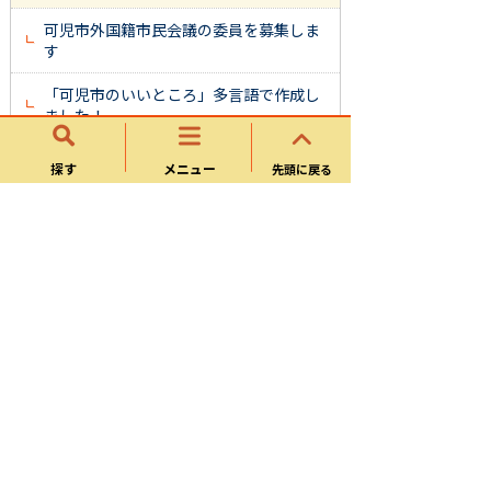
可児市外国籍市民会議の委員を募集しま
す
「可児市のいいところ」多言語で作成し
ました！
ワクワクことば オノマトペを多言語で
探す
メニュー
先頭に戻る
作成しました！
可児市多文化共生推進会議を開催しま
す。
地域協働課
まちづくり
地区センター
市民活動・コミュニティ