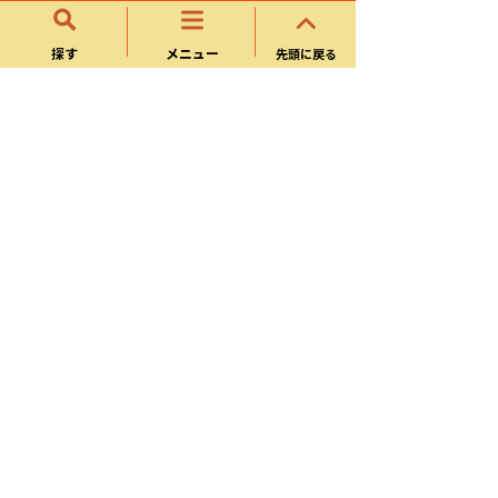
生涯学習
探す
メニュー
先頭に戻る
青少年育成
成人式
各種相談
男女共同参画
人権
多文化共生・国際化
外国語のページ
国際交流
パブリックコメント
よくある質問