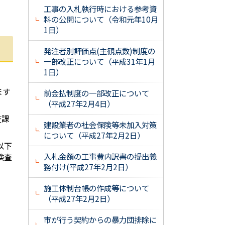
工事の入札執行時における参考資
料の公開について（令和元年10月
1日）
発注者別評価点(主観点数)制度の
一部改正について（平成31年1月
1日）
ます
前金払制度の一部改正について
（平成27年2月4日）
査課
建設業者の社会保険等未加入対策
について（平成27年2月2日）
以下
検査
入札金額の工事費内訳書の提出義
務付け(平成27年2月2日）
施工体制台帳の作成等について
（平成27年2月2日）
市が行う契約からの暴力団排除に