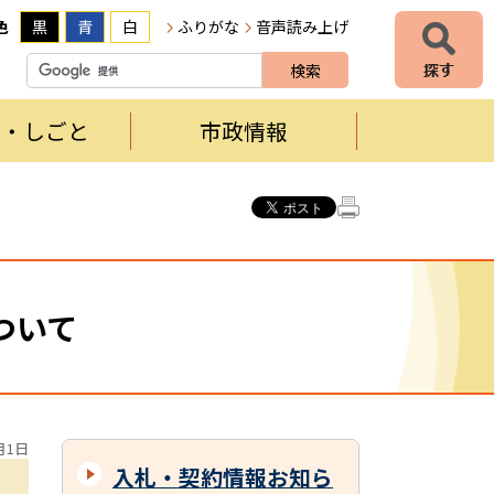
色
黒
青
白
ふりがな
音声読み上げ
者・しごと
市政情報
ついて
月1日
入札・契約情報お知ら