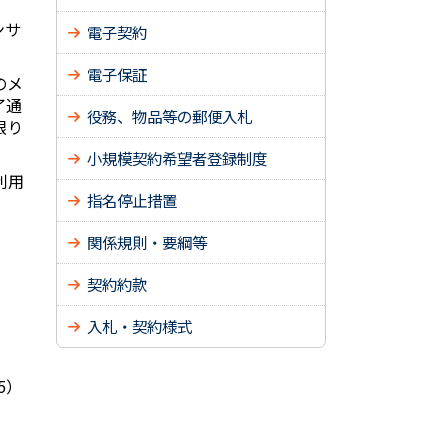
ンサ
電子契約
電子保証
のメ
了通
役務、物品等の郵便入札
限り
小規模契約希望者登録制度
利用
指名停止措置
関係規則・要綱等
契約約款
入札・契約様式
5）