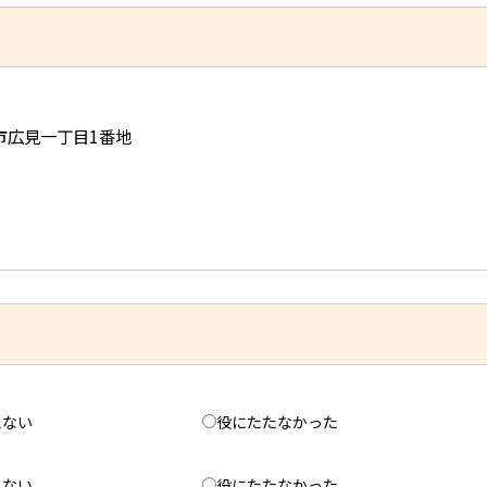
児市広見一丁目1番地
えない
役にたたなかった
えない
役にたたなかった