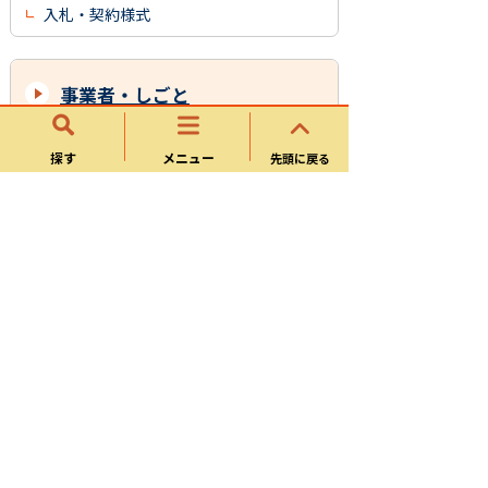
入札・契約様式
事業者・しごと
入札・契約情報
探す
メニュー
先頭に戻る
事業者向け
税(法人)
広告
可児御嵩インターチェンジ工業団地開発
事業
企業版ふるさと納税（地方創生応援税
制）について
サイトマップ