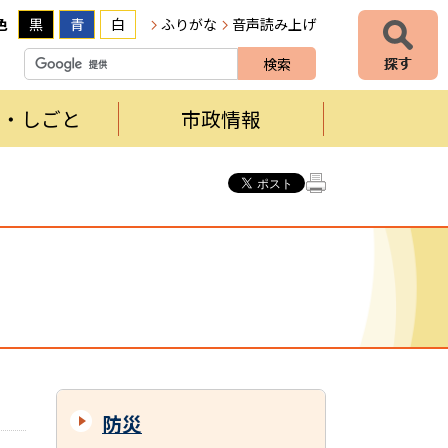
色
黒
青
白
ふりがな
音声読み上げ
者・しごと
市政情報
防災