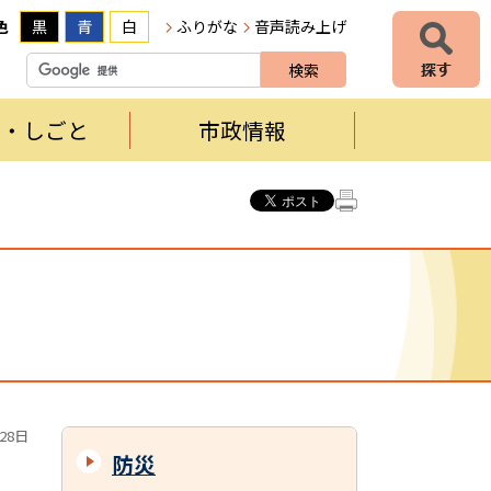
色
黒
青
白
ふりがな
音声読み上げ
者・しごと
市政情報
28日
防災