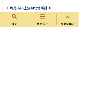
可児市国土強靱化地域計画
可児市地域防災計画
探す
メニュー
先頭に戻る
避難行動要支援者支援制度について
要配慮者利用施設の避難確保計画につい
て
災害協定について
国民保護・Ｊ－ＡＬＥＲＴ（全国瞬時情
報システム）について
可児市の放射線の状況
可児市防災リーダー養成講座
災害の記録
被災地支援について