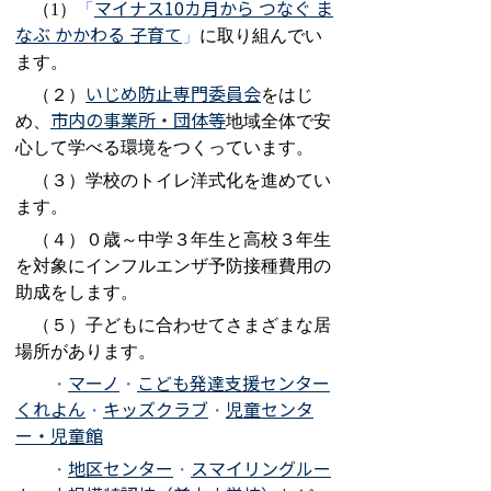
マイナス
10
カ月から つなぐ ま
（1）
「
なぶ かかわる 子育て
」
に取り組んでい
ます。
いじめ防止専門委員会
（２）
をはじ
市内の事業所・団体等
め、
地域全体で安
心して学べる環境をつくっています。
（３）学校のトイレ洋式化を進めてい
ます。
（４）０歳～中学３年生と高校３年生
を対象にインフルエンザ予防接種費用の
助成をします。
（５）子どもに合わせてさまざまな居
場所があります。
マーノ
こども発達支援センター
・
・
くれよん
キッズクラブ
児童センタ
・
・
ー・児童館
地区センター
スマイリングルー
・
・