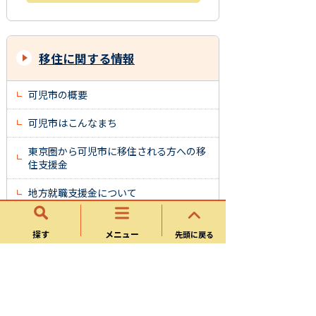
移住に関する情報
可児市の概要
可児市はこんなまち
東京圏から可児市に移住される方への移
住支援金
地方就職支援金について
もしも可児市に住んだら
探す
メニュー
先頭に戻る
「住みごこち一番くらしのパンフレッ
ト」を作成しました
移住に関するリンク集