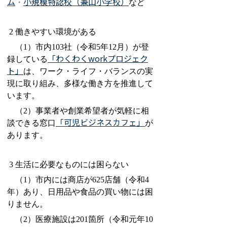
ム
小規模特認校（兼山小学校）
・
など
2
働きやすい環境がある
（1）市内103社（令和5年12月）が登
「わくわく
work
プロジェク
録している
ト」
は、ワーク・ライフ・バランスの実
現に取り組み、
多様な働き方を推進して
います。
（2）事業者や創業希望者が気軽に相
「可児ビジネスカフェ」
談できる窓口
が
あります。
3
生活に必要なものには困らない
（1）市内には商店が625店舗（令和4
年）あり、日用品や食品の買い物には困
りません。
（2）医療施設は201箇所（令和元年10