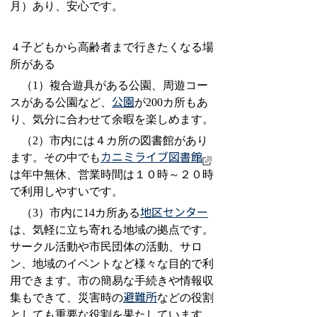
月）あり、安心です。
4
子どもから高齢者まで行きたくなる場
所がある
（1）複合遊具がある公園、周遊コー
公園
スがある公園など、
が200カ所もあ
り、気分に合わせて余暇を楽しめます。
（2）市内には４カ所の図書館があり
カニミライブ図書館
ます。その中でも
は年中無休、営業時間は１０時～２０時
で利用しやすいです。
地区センター
（3）市内に14カ所ある
は、気軽に立ち寄れる地域の拠点です。
サークル活動や市民団体の活動、サロ
ン、地域のイベントなど
様々な目的で利
用できます。市の簡易な手続きや情報収
避難所
集もできて、災害時の
などの役割
としても重要な役割を果たしています。