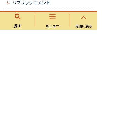
パブリックコメント
他市との連携
探す
メニュー
先頭に戻る
市政企画部
秘書政策課
財政課
人事課
広報情報課
サイトマップ
可児市ホームページについて
ウェブアクセシビリティ方針
個人情報の取り扱い